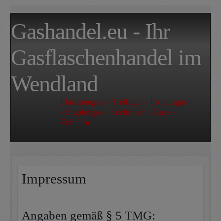
Gashandel.eu - Ihr
Gasflaschenhandel im
Wendland
Flaschengas - Treibgas - Propangas
- Staplergas - Technische Gase -
Zubehör
Impressum
Angaben gemäß § 5 TMG: