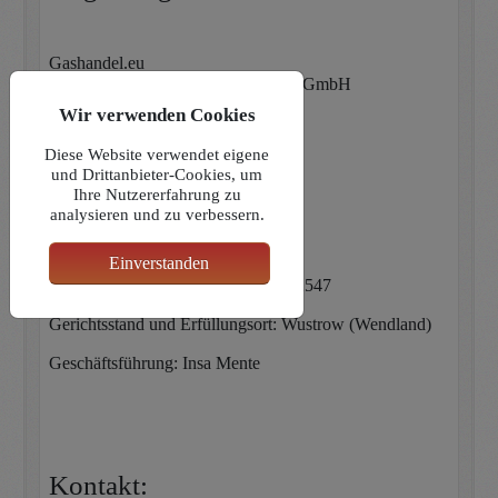
Gashandel.eu
NG Servicebetriebe & Verwaltungs GmbH
Lange Str. 34
Wir verwenden Cookies
29462 Wustrow
Diese Website verwendet eigene
Tel.: 05862-5859900
und Drittanbieter-Cookies, um
Ihre Nutzererfahrung zu
Termine immer vorab vereinbaren!
analysieren und zu verbessern.
UST-ID: DE451413100
Einverstanden
Handelsregister: Lüneburg HRB212547
Gerichtsstand und Erfüllungsort: Wustrow (Wendland)
Geschäftsführung: Insa Mente
Kontakt: